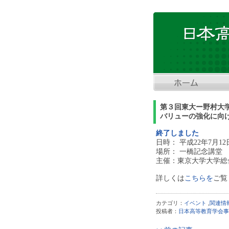
第３回東大ー野村大
バリューの強化に向
終了しました
日時： 平成22年7月12
場所： 一橋記念講堂
主催：東京大学大学総
詳しくは
こちらを
ご覧
カテゴリ：
イベント
,
関連情
投稿者：
日本高等教育学会事