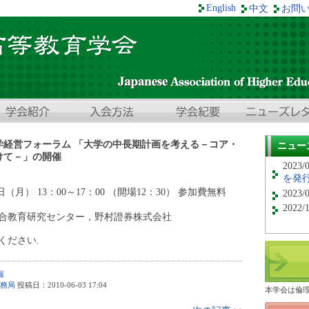
English
中文
お問
学経営フォーラム 「大学の中長期計画を考える－コア・
ニュー
けて－」の開催
2023/
を発
日（月） 13：00～17：00 （開場12：30） 参加費無料
2023/
2022/
合教育研究センター，野村證券株式会社
ください.
報
務局
投稿日：2010-06-03 17:04
本学会は倫