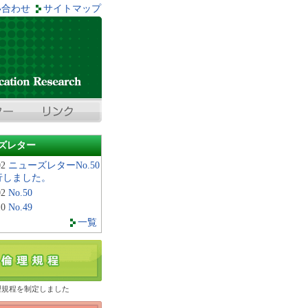
い合わせ
サイトマップ
ズレター
02
ニューズレターNo.50
行しました。
02
No.50
10
No.49
一覧
理規程を制定しました