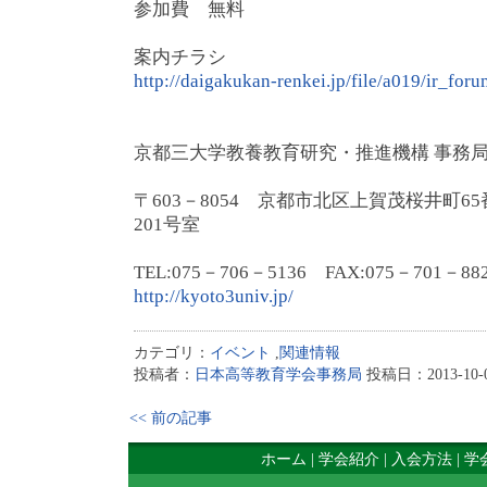
参加費 無料
案内チラシ
http://daigakukan-renkei.jp/file/a019/ir_fo
京都三大学教養教育研究・推進機構 事務
〒603－8054 京都市北区上賀茂桜井町6
201号室
TEL:075－706－5136 FAX:075－701－88
http://kyoto3univ.jp/
カテゴリ：
イベント
,
関連情報
投稿者：
日本高等教育学会事務局
投稿日：2013-10-02
<< 前の記事
ホーム
|
学会紹介
|
入会方法
|
学