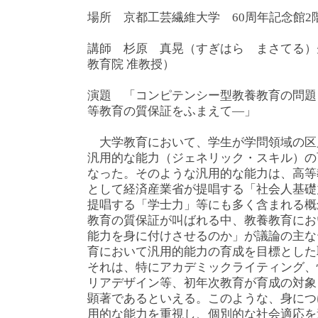
場所 京都工芸繊維大学 60周年記念館2
講師 杉原 真晃（すぎはら まさてる）先
教育院 准教授）
演題 「コンピテンシー型教養教育の問題
等教育の質保証をふまえて―」
大学教育において、学生が学問領域の区
汎用的な能力（ジェネリック・スキル）の
なった。そのような汎用的な能力は、高等
として経済産業省が提唱する「社会人基礎
提唱する「学士力」等にも多く含まれる概
教育の質保証が叫ばれる中、教養教育にお
能力を身に付けさせるのか」が議論の主な
育において汎用的能力の育成を目標とした
それは、特にアカデミックライティング、
リアデザイン等、初年次教育が育成の対象
顕著であるといえる。このような、身につ
用的な能力を重視し、個別的な社会適応を