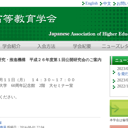
English
中文
お問
研究・推進機構 平成２６年度第１回公開研究会のご案内
ニュー
2023/
を発
月１１日（月） １４：３０～１７：００
2023/
大学 60周年記念館 2階 大セミナー室
2022/
ください。
本学会は倫
報
務局
投稿日：2014-08-01 22:04