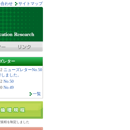
い合わせ
サイトマップ
ズレター
02
ニューズレターNo.50
行しました。
02
No.50
10
No.49
一覧
理規程を制定しました