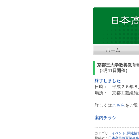
京都三大学教養教育
（8月11日開催）
終了しました
日時： 平成２６年８
場所： 京都工芸繊維
詳しくは
こちら
をご覧
案内チラシ
カテゴリ：
イベント
,
関連情
投稿者：
日本高等教育学会事