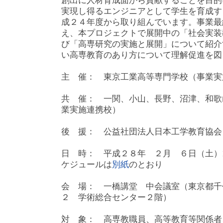
創出に人材育成面から貢献することを目的
実現し得るエンジニアとして学生を育成す
成２４年度から取り組んでいます。事業最
え、本プロジェクトで展開中の「社会実装
び「高専研究の実施と展開」について紹介
い高専教育のあり方について理解促進を図
主 催： 東京工業高等専門学校（事業実
共 催： 一関、小山、長野、沼津、和歌
業実施連携校）
後 援： 公益社団法人日本工学教育協会
日 時： 平成２８年 ２月 ６日（土）10:
ケジュールは
別紙
のとおり
会 場： 一橋講堂 中会議室（東京都千
２ 学術総合センター２階）
対 象： 高専教職員、高等教育等関係者