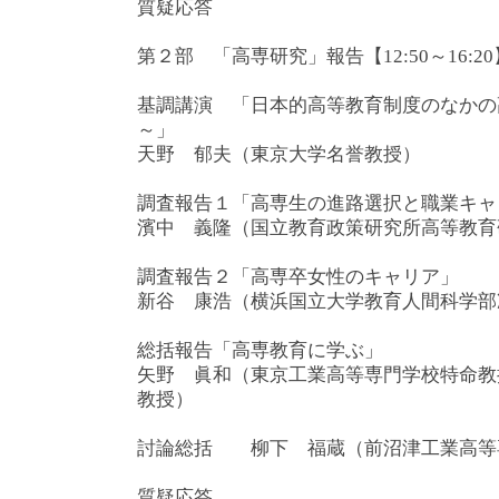
質疑応答
第２部 「高専研究」報告【12:50～16:20
基調講演 「日本的高等教育制度のなかの
～」
天野 郁夫（東京大学名誉教授）
調査報告１「高専生の進路選択と職業キャ
濱中 義隆（国立教育政策研究所高等教育
調査報告２「高専卒女性のキャリア」
新谷 康浩（横浜国立大学教育人間科学部
総括報告「高専教育に学ぶ」
矢野 眞和（東京工業高等専門学校特命教
教授）
討論総括 柳下 福蔵（前沼津工業高等
質疑応答