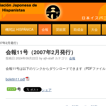
機関誌 HISPÁNICA
会報
奨励賞
助成金
大会
007年2月発行）
会報11号（2007年2月発行）
投稿日:
2024年09月22日
by
ajh-staff
カテゴリ:
会報
会報11号は以下のリンクからダウンロードできます（PDFファイル
boletin11.pdf
シェア