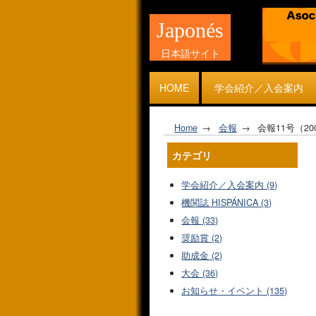
Japonés
日本語サイト
HOME
学会紹介／入会案内
Home
会報
会報11号（2
カテゴリ
学会紹介／入会案内 (9)
機関誌 HISPÁNICA (3)
会報 (33)
奨励賞 (2)
助成金 (2)
大会 (36)
お知らせ・イベント (135)