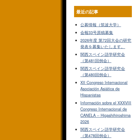
最近の記事
公募情報（筑波大学）
会報33号原稿募集
2026年度 第72回大会の研究
発表を募集いたします。
関西スペイン語学研究会
（第481回例会）
関西スペイン語学研究会
（第480回例会）
XII Congreso Internacional
Asociación Asiática de
Hispanistas
Información sobre el XXXVIII
Congreso Internacional de
CANELA -- Higashihiroshima
2026
関西スペイン語学研究会
（第478回例会）