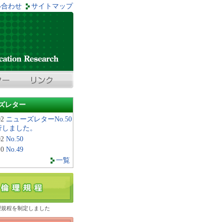
い合わせ
サイトマップ
ズレター
02
ニューズレターNo.50
行しました。
02
No.50
10
No.49
一覧
理規程を制定しました