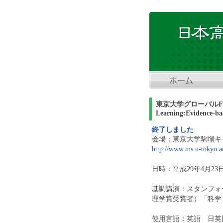
東京大学グローバルFDシンポ
Learning:Evidenc
終了しました
会場：東京大学駒場キ
http://www.ms.u-tokyo.ac
日時：平成29年4月23日
基調講演：スタンフォ
理学賞受賞者）「科学
使用言語：英語 日英