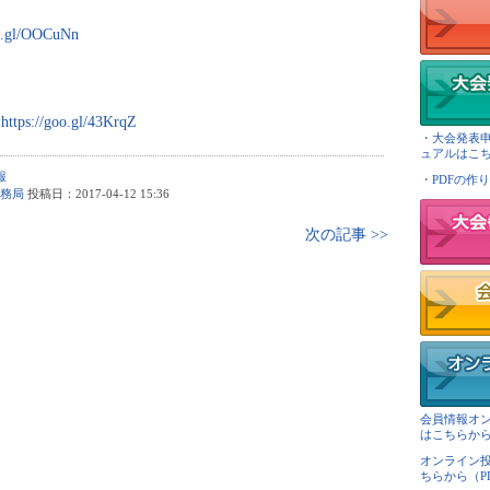
oo.gl/OOCuNn
：
https://goo.gl/43KrqZ
・大会発表
ュアルはこちら
報
・PDFの作り
務局
投稿日：2017-04-12 15:36
次の記事 >>
会員情報オ
はこちらから（
オンライン
ちらから（PDF