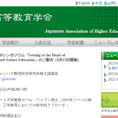
English
中文
お問
ジウム「Getting to the Heart of
ニュー
e-based Science Education」のご案内（4月23日開催）
2023/
を発
ャンパス数理科学研究科棟大講義室
2023/
.jp/access/
2022/
(日)午後2時-5時
ード大学教授カール・ワイマン博士（2001年ノーベル物
・工学教育においての科学的アプローチ」
本学会は倫
同時通訳あり