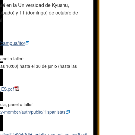
rá en la Universidad de Kyushu,
sábado) y 11 (domingo) de octubre de
l.
/campus/ito/
nel o taller:
as 10:00) hasta el 30 de junio (hasta las
_ES.pdf
a, panel o taller
iety-member/auth/public/Hispanistas
nual/solti/g004/AJH_public_manual_es_ver5.pdf