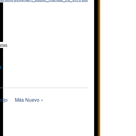
stas
iejo
Más Nuevo