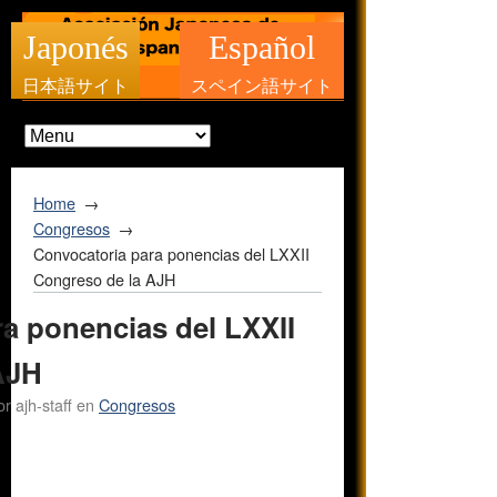
Japonés
Español
日本語サイト
スペイン語サイト
Home
Congresos
Convocatoria para ponencias del LXXII
Congreso de la AJH
a ponencias del LXXII
AJH
or
ajh-staff
en
Congresos