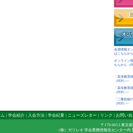
会員情報オ
はこちらから（
オンライン
ちらから（PDF
「高等教育
（PDF) >>
「高等教育
（PDF) >>
「二重投稿
（PDF) >>
ーム
|
学会紹介
|
入会方法
|
学会紀要
|
ニューズレター
|
リンク
|
お問い合
〒170-0013 東京
（株）ガリレオ 学会業務情報化センター内