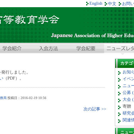
English
中文
お問
カテゴ
お知らせ
6を発行しました。
い
（PDF）。
イベント
ニュー
公募 (
務局
投稿日：2016-02-19 10:56
大会 (
寄贈
次の記事 >>
研究会 
関連情報
ニュー