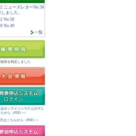
02
ニューズレターNo.50
行しました。
02
No.50
10
No.49
一覧
理規程を制定しました
申込オンラインシステムのマニ
から（PDF) >>
方はこちらから（PDF) >>