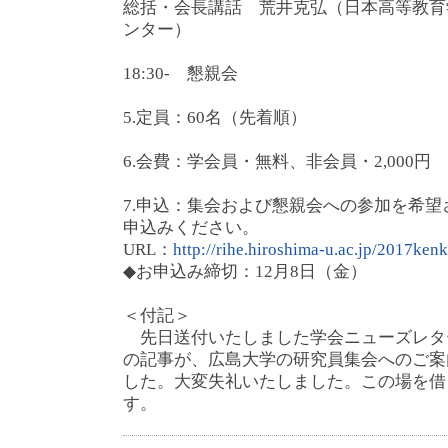
総括・会長講話 荒井克弘（日本高等教育
ンター）
18:30- 懇親会
5.定員：60名（先着順）
6.会費：学会員・無料、非会員・2,000円
7.申込：集会および懇親会への参加を希
申込みください。
URL：
http://rihe.hiroshima-u.ac.jp/2017ken
◆お申込み締切：12月8日（金）
＜付記＞
先日送付いたしました学会ニューズレタ
の記事が、広島大学の研究員集会へのご案
した。大変失礼いたしました。この場を借
す。