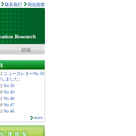
联系我们
网站指南
讯
02
ニューズレターNo.50
行しました。
02
No.50
10
No.49
02
No.48
10
No.47
02
No.46
more