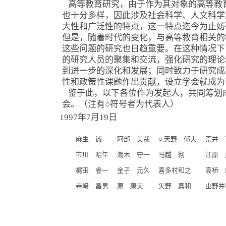
高等教育研究，由于作为其对象的高等教
也十分多样，因此涉及社会科学、人文科学
大性和广泛性的特点，这一特点迄今为止妨
但是，随着时代的变化，与高等教育相关的
这些问题的研究也日趋重要。在这种情况下
的研究人员的聚集和交流，强化研究的理论
到进一步的深化和发展；同时致力于研究成
性和政策性课题作出贡献，设立学会就成为
鉴于此，以下各位作为发起人，共同筹划
会。（注有○符号者为代表人）
1997年7月19日
麻生 诚
阿部 美哉
○
天野 郁夫
荒井 
市川 昭午
潮木 守一
马越 彻
江原 
梶田 睿一
金子 元久
喜多村和之
高桥 
寺﨑 昌男
原 康夫
矢野 真和
山野井