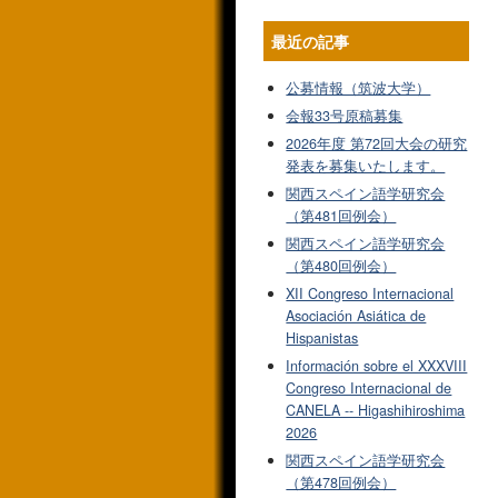
最近の記事
公募情報（筑波大学）
会報33号原稿募集
2026年度 第72回大会の研究
発表を募集いたします。
関西スペイン語学研究会
（第481回例会）
関西スペイン語学研究会
（第480回例会）
XII Congreso Internacional
Asociación Asiática de
Hispanistas
Información sobre el XXXVIII
Congreso Internacional de
CANELA -- Higashihiroshima
2026
関西スペイン語学研究会
（第478回例会）