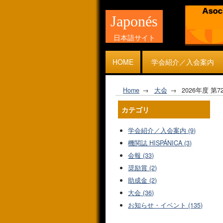
Japonés
日本語サイト
HOME
学会紹介／入会案内
Home
大会
2026年度 
カテゴリ
学会紹介／入会案内 (9)
機関誌 HISPÁNICA (3)
会報 (33)
奨励賞 (2)
助成金 (2)
大会 (36)
お知らせ・イベント (135)