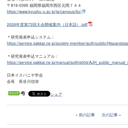
〒819-0395 福岡県福岡市西区元岡７４４
https://www.kyushu-u.ac.jp/ja/campus/ito/
2026年度第72回大会開催案内（日本語）.pdf
＊研究発表申込システム：
https://service.gakkai.ne.jp/society-member/auth/public/Hispanistas
＊研究発表申込マニュアル：
https://service.gakkai.ne.jp/manual/solti/g004/AJH_public_manual_
日本イスパニヤ学会
会長 長谷川信弥
シェア
前の記事
次の記事