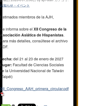
お知らせ・イベント
Estimados miembros de la AJH,
Se informa sobre el
XII Congreso de la
Asociación Asiática de Hispanistas
.
Para más detalles, consúltese el archivo
PDF.
Fecha:
del 21 al 23 de enero de 2027
Lugar:
Facultad de Ciencias Sociales
de la Universidad Nacional de Taiwán
(Taipéi)
XII_Congreso_AAH_primera_circular.pdf