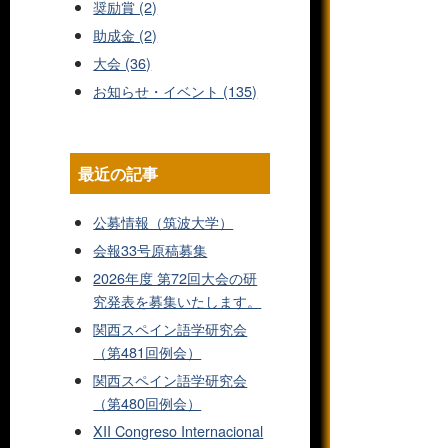
奨励賞 (2)
助成金 (2)
大会 (36)
お知らせ・イベント (135)
最近の記事
公募情報（筑波大学）
会報33号原稿募集
2026年度 第72回大会の研
究発表を募集いたします。
関西スペイン語学研究会
（第481回例会）
関西スペイン語学研究会
（第480回例会）
XII Congreso Internacional