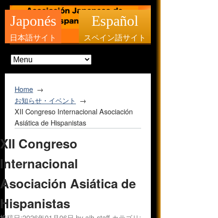
Japonés
Español
日本語サイト
スペイン語サイト
Home
お知らせ・イベント
XII Congreso Internacional Asociación
Asiática de Hispanistas
XII Congreso
Internacional
Asociación Asiática de
Hispanistas
投稿日:
2026年01月06日
by
ajh-staff
カテゴリ: