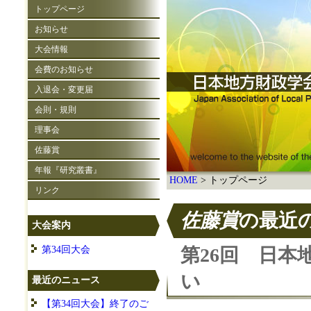
トップページ
お知らせ
大会情報
会費のお知らせ
入退会・変更届
会則・規則
理事会
佐藤賞
年報『研究叢書』
HOME
トップページ
リンク
佐藤賞
の最近
大会案内
第34回大会
第26回 日
い
最近のニュース
【第34回大会】終了のご