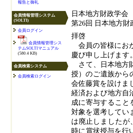
報告と御礼
日本地方財政学会
会員情報管理システム
(SOLTI)
第26回 日本地方
会員ログイン
拝啓
会員情報管理シス
会員の皆様におか
テムSOLTIマニュアル
(580.4 KB)
慶び申し上げます
さて、日本地方財
会員検索システム
授）のご遺族からの
会員検索ログイン
会佐藤賞を設けま
経済および地方自
成に寄与すること
対象を選考していま
は廃止しましたが
時に賞状授与を行