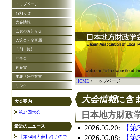
トップページ
お知らせ
大会情報
会費のお知らせ
入退会・変更届
会則・規則
理事会
佐藤賞
年報『研究叢書』
HOME
トップページ
リンク
大会情報
に含
大会案内
第34回大会
日本地方財政学
最近のニュース
2026.05.20
:
【第
2026.05.08
:
【第
【第34回大会】終了のご