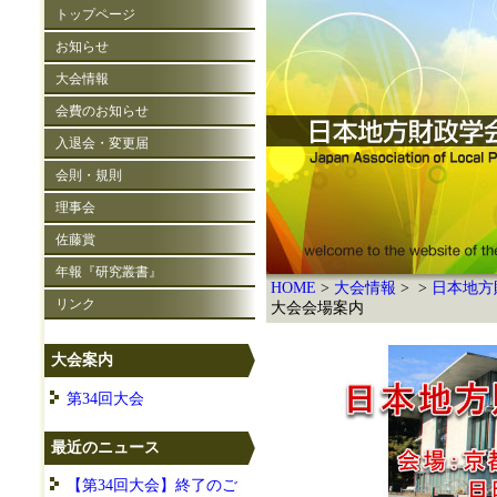
トップページ
お知らせ
大会情報
会費のお知らせ
入退会・変更届
会則・規則
理事会
佐藤賞
年報『研究叢書』
HOME
大会情報
日本地方
リンク
大会会場案内
大会案内
第34回大会
最近のニュース
【第34回大会】終了のご