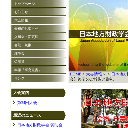
トップページ
お知らせ
大会情報
会費のお知らせ
入退会・変更届
会則・規則
理事会
佐藤賞
年報『研究叢書』
HOME
大会情報
日本地方
リンク
会】終了のご報告と御礼
大会案内
第34回大会
最近のニュース
日本地方財政学会 賛助会