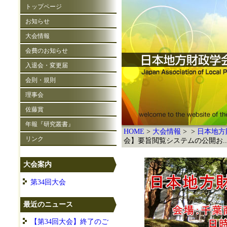
トップページ
お知らせ
大会情報
会費のお知らせ
入退会・変更届
会則・規則
理事会
佐藤賞
年報『研究叢書』
HOME
大会情報
日本地方
リンク
会】要旨閲覧システムの公開お..
大会案内
第34回大会
最近のニュース
【第34回大会】終了のご