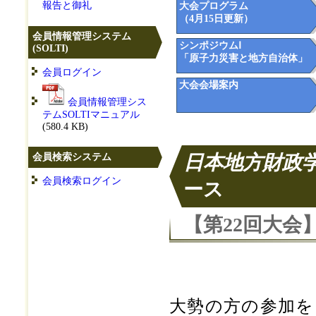
報告と御礼
大会プログラム
（4月15日更新）
会員情報管理システム
シンポジウムⅠ
(SOLTI)
「原子力災害と地方自治体」
会員ログイン
大会会場案内
会員情報管理シス
テムSOLTIマニュアル
(580.4 KB)
会員検索システム
日本地方財政学
会員検索ログイン
ース
【第22回大会
大勢の方の参加を