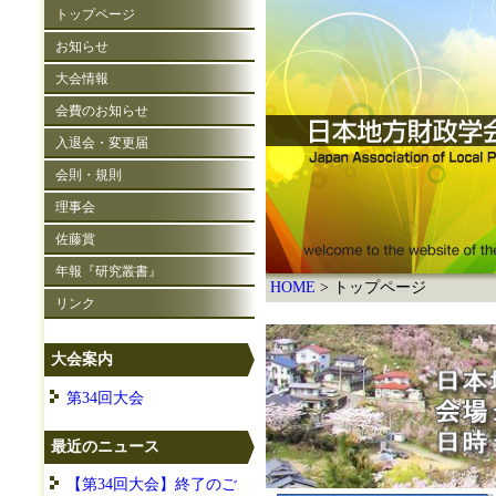
トップページ
お知らせ
大会情報
会費のお知らせ
入退会・変更届
会則・規則
理事会
佐藤賞
年報『研究叢書』
HOME
トップページ
リンク
大会案内
第34回大会
最近のニュース
【第34回大会】終了のご