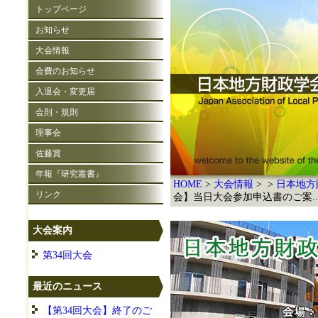
トップページ
お知らせ
大会情報
会費のお知らせ
入退会・変更届
会則・規則
理事会
佐藤賞
年報『研究叢書』
HOME
大会情報
日本地方
リンク
会】当日大会参加申込書のご案..
大会案内
第34回大会
最近のニュース
【第34回大会】終了のご