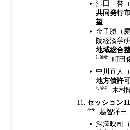
満田 誉
共同発行
望
金子勝（
院経済学
地域総合
討論者
町田
中川直人
地方債許
討論者
木村
セッション1
座長
越智洋三
深澤映司