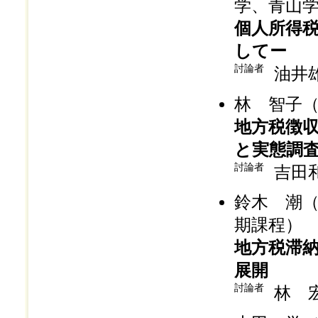
学、青山
個人所得
してー
討論者
油井
林 智子
地方税徴収
と実態調査
討論者
吉田
鈴木 潮
期課程）
地方税滞
展開
討論者
林 