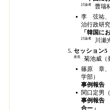
討論者
曹瑞
李 弦祐
治行政研
「韓国に
討論者
川瀬
セッション5
座長
菊池威（
篠原 章
学部）
事例報告
関口定男
事例報告
合ー」