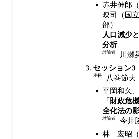
赤井伸郎
映司（国
部）
人口減少
分析
討論者
川瀬
セッション3
座長
八巻節夫
平岡和久
「財政危
全化法の
討論者
今井
林 宏昭