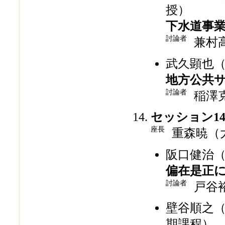
授）
下水道事
討論者
兼村
武久顕也
地方公共
討論者
稲澤
セッション1
座長
重森暁（
阪口健治（
偏在是正
討論者
戸谷
壁谷順之
期課程）