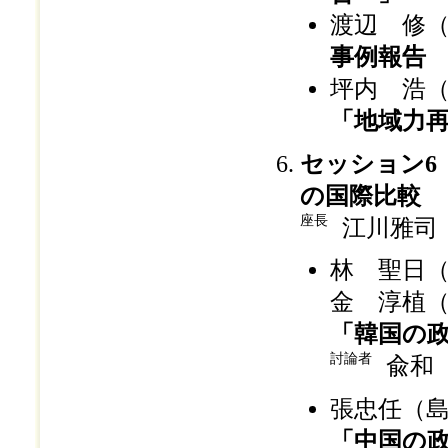
渡辺 修
事例報告 
坪内 浩
「地域力
セッション6
の国際比較
座長
江川雅司
林 聖日
金 淳植
「韓国の
討論者
兪和
張忠任（
「中国の