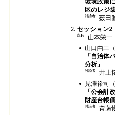
環境政策
区のレジ
討論者
薮田
セッション2
座長
山本栄一
山口由二
「自治体
分析」
討論者
井上
見澤裕司
「公会計
財産台帳
討論者
齋藤