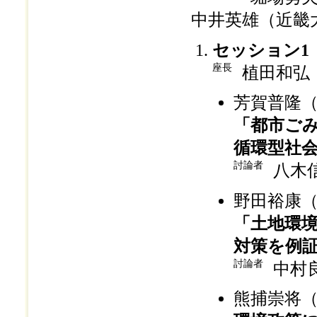
中井英雄（近畿
セッション1
座長
植田和弘
芳賀普隆
「都市ご
循環型社
討論者
八木
野田裕康
「土地環
対策を例
討論者
中村
熊捕崇将