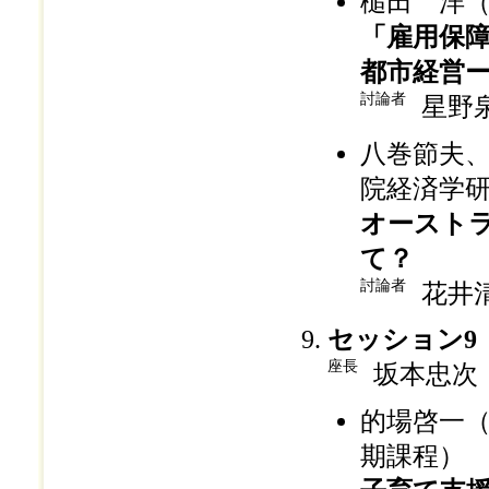
槌田 洋
「雇用保
都市経営
討論者
星野
八巻節夫
院経済学
オースト
て？
討論者
花井
セッション9
座長
坂本忠次
的場啓一
期課程）