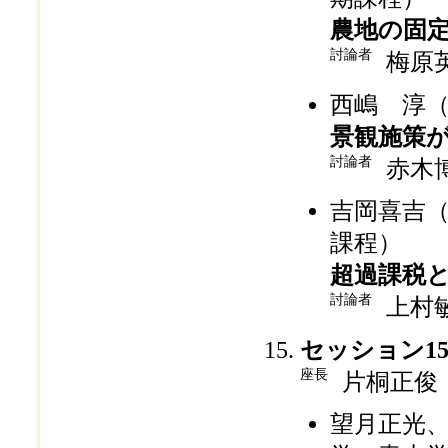
農地の固
討論者
梅原
西嶋 淳
景観施策
討論者
赤木
吉岡喜吉
課程）
超過課税
討論者
上村
セッション1
座長
片桐正俊
望月正光