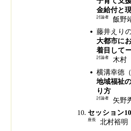
子育て支
金給付と現
討論者
飯野
藤井えり
大都市に
着目して
討論者
木村
横溝幸徳
地域福祉
り方
討論者
矢野
セッション1
座長
北村裕明