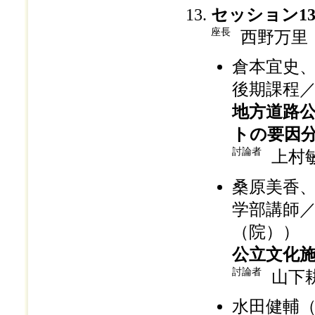
セッション1
座長
西野万里
倉本宜史
後期課程
地方道路
トの要因
討論者
上村
桑原美香
学部講師
（院））
公立文化
討論者
山下
水田健輔