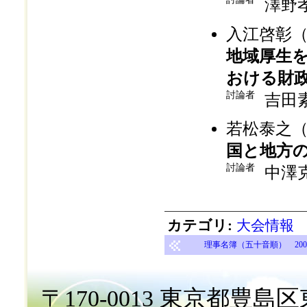
澤野
入江啓彰
地域厚生
おける財
討論者
吉田
若松泰之
国と地方
討論者
中澤
カテゴリ
:
大会情報
理事名簿（五十音順） 2008年
〒170-0013 東京都豊島区東