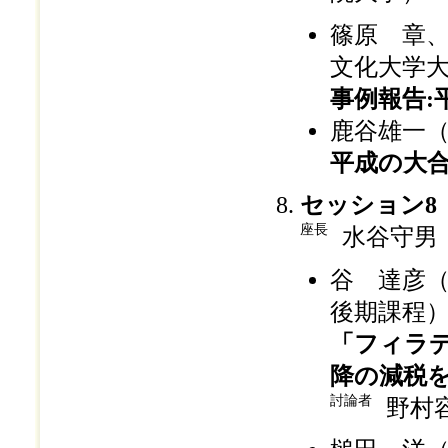
篠原 章
文化大学
事例報告:
鹿谷雄一
平成の大
セッション8
座長
水谷守男
谷 達彦
後期課程
「フィラデ
降の減税
討論者
野村