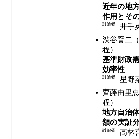
近年の地
作用とそ
討論者
井手
渋谷賢二
程）
基準財政
効率性
討論者
星野
齊藤由里
程）
地方自治
額の実証
討論者
高林