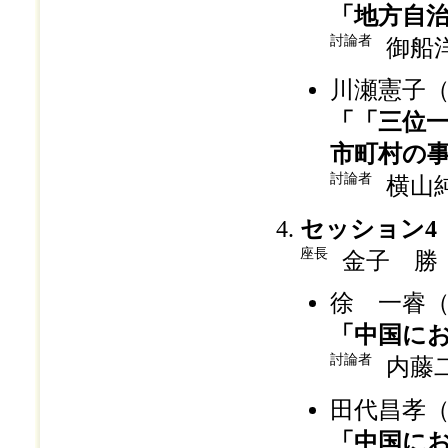
「地方自
討論者
御船
川瀬憲子
「「三位
市町村の
討論者
横山
セッション4
座長
金子 勝
徐 一睿
「中国に
討論者
内藤
田代昌孝
「中国に