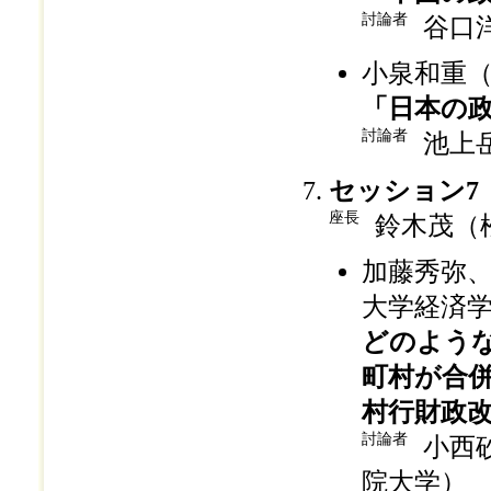
討論者
谷口
小泉和重
「日本の
討論者
池上
セッション7
座長
鈴木茂（
加藤秀弥
大学経済
どのよう
町村が合
村行財政
討論者
小西
院大学）