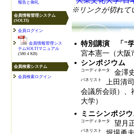
大東文化大学/日
報告と御礼
※リンクが切れて
会員情報管理システム
(SOLTI)
会員ログイン
特別講演 「"
会員情報管理シス
テムSOLTIマニュアル
宮本憲一（大阪
(580.4 KB)
シンポジウム 
会員検索システム
コーディネータ
金澤
会員検索ログイン
パネリスト
上田清
会議所会頭）、
大学）
ミニシンポジウ
コーディネータ
望月
パネリスト
堀場勇