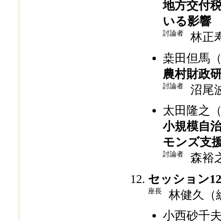
地方交付
いる影響
討論者
林正
桒田但馬
農村財政
討論者
沼尾
太田隆之
小規模自
モンズ支
討論者
森裕
セッション1
座長
林健久（
小西砂千