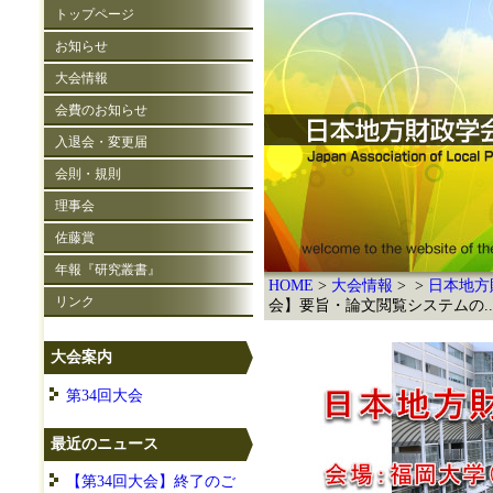
トップページ
お知らせ
大会情報
会費のお知らせ
入退会・変更届
会則・規則
理事会
佐藤賞
年報『研究叢書』
HOME
大会情報
日本地方
リンク
会】要旨・論文閲覧システムの..
大会案内
第34回大会
最近のニュース
【第34回大会】終了のご