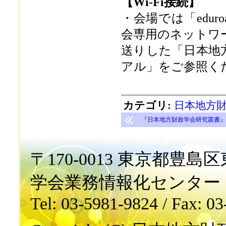
【Wi-Fi接続】
・会場では「edu
会専用のネットワ
送りした「日本地
アル」をご参照く
カテゴリ
:
日本地方財
『日本地方財政学会研究叢書』第3
〒170-0013 東京都豊島区東
学会業務情報化センター
Tel: 03-5981-9824 / Fax: 0