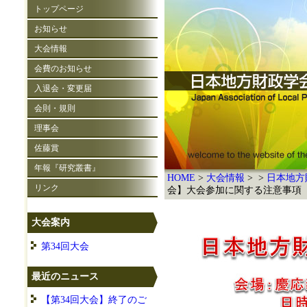
トップページ
お知らせ
大会情報
会費のお知らせ
入退会・変更届
会則・規則
理事会
佐藤賞
年報『研究叢書』
HOME
大会情報
日本地方
リンク
会】大会参加に関する注意事項
大会案内
第34回大会
最近のニュース
【第34回大会】終了のご