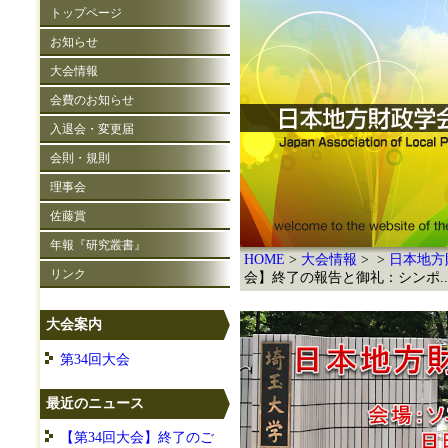
トップページ
お知らせ
大会情報
会費のお知らせ
入退会・変更届
会則・規則
理事会
佐藤賞
年報『研究叢書』
HOME
大会情報
日本地方
リンク
会】終了の報告と御礼：シンポ..
大会案内
第34回大会
最近のニュース
【第34回大会】終了のご