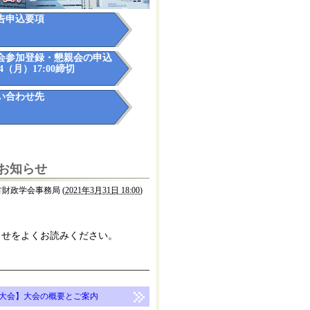
告申込要項
会参加登録・懇親会の申込
24（月）17:00締切
い合わせ先
お知らせ
方財政学会事務局
(
2021年3月31日 18:00
)
らせをよくお読みください。
回大会】大会の概要とご案内