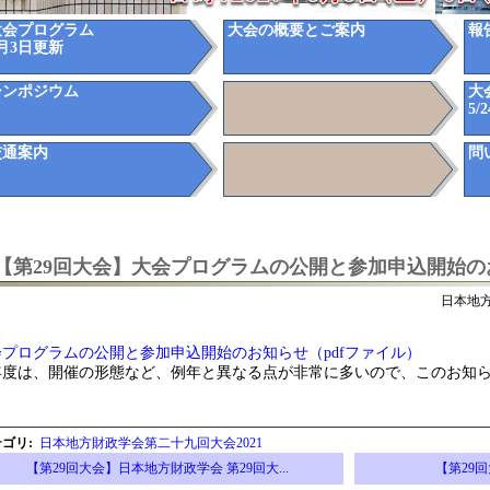
大会プログラム
大会の概要とご案内
報
月3日更新
シンポジウム
大
5/
交通案内
問
【第29回大会】大会プログラムの公開と参加申込開始の
日本地
会プログラムの公開と参加申込開始のお知らせ（pdfファイル）
年度は、開催の形態など、例年と異なる点が非常に多いので、このお知
テゴリ
:
日本地方財政学会第二十九回大会2021
【第29回大会】日本地方財政学会 第29回大...
【第29