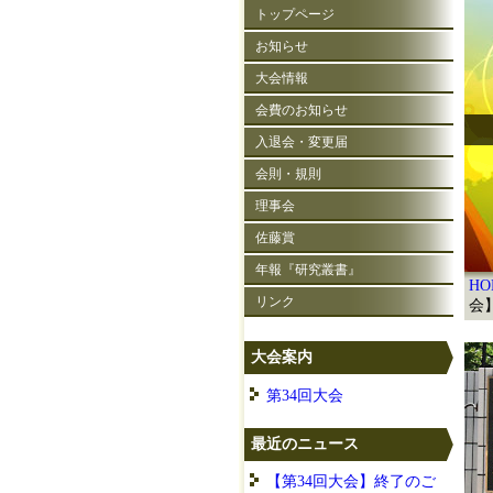
トップページ
お知らせ
大会情報
会費のお知らせ
入退会・変更届
会則・規則
理事会
佐藤賞
年報『研究叢書』
HO
リンク
会
大会案内
第34回大会
最近のニュース
【第34回大会】終了のご