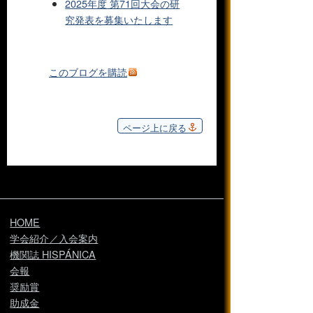
2025年度 第71回大会の研
究発表を募集いたします
このブログを購読
ページ上に戻る
HOME
学会紹介／入会案内
機関誌 HISPÁNICA
会報
奨励賞
助成金