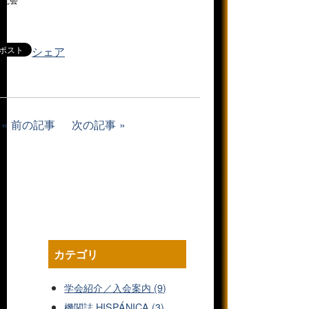
研究会
シェア
前の記事
次の記事
カテゴリ
学会紹介／入会案内 (9)
機関誌 HISPÁNICA (3)