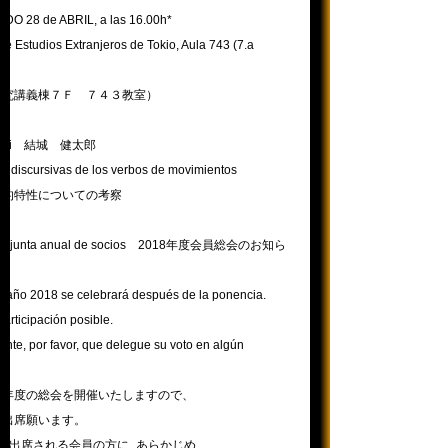
ADO 28 de ABRIL, a las 16.00h*
e Estudios Extranjeros de Tokio, Aula 743 (7.a
研究講義棟７Ｆ ７４３教室）
o Yuki 結城 健太郎
cas discursivas de los verbos de movimientos
話的特性についての考察
a la junta anual de socios 2018年度会員総会のお知ら
el año 2018 se celebrará después de la ponencia.
articipación posible.
ente, por favor, que delegue su voto en algún
今年度の総会を開催いたしますので、
ご出席願います。
_出席される会員の方に_あらかじめ