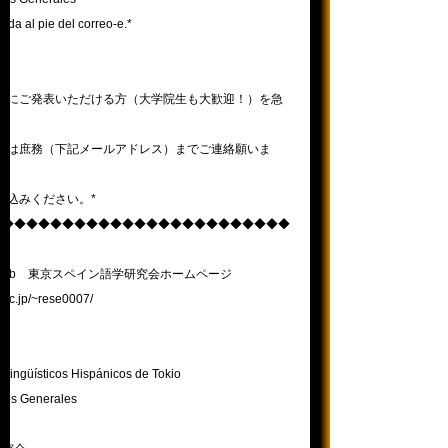
cada al pie del correo-e.*
以降にご発表いただける方（大学院生も大歓迎！）を急
る方は庶務（下記メールアドレス）までご連絡願いま
し込みください。*
◆◆◆◆◆◆◆◆◆◆◆◆◆◆◆◆◆◆◆◆◆◆◆◆◆
gina web 東京スペイン語学研究会ホームページ
.ac.jp/~rese0007/
 Lingüísticos Hispánicos de Tokio
tos Generales