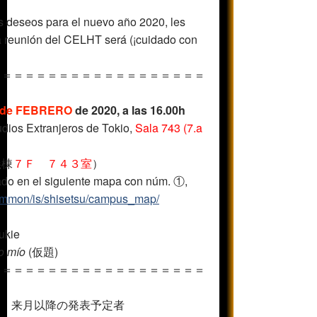
s deseos para el nuevo año 2020, les
 reunión del CELHT será (¡cuidado con
＝＝＝＝＝＝＝＝＝＝＝＝＝＝＝＝＝＝＝
 de FEBRERO
de 2020,
a las 16.00h
dios Extranjeros de Tokio,
Sala 743 (7.a
義棟
７Ｆ ７４３室
）
icado en el siguiente mapa con núm. ①,
mmon/is/shisetsu/campus_map/
ukie
o mío
(仮題)
＝＝＝＝＝＝＝＝＝＝＝＝＝＝＝＝＝＝＝
madas 来月以降の発表予定者