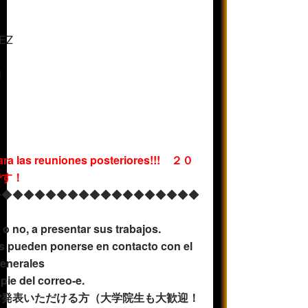
PEZ
i
ara las reuniones posteriores!!! ２０
です！
◆◆◆◆◆◆◆◆◆◆◆◆◆◆◆◆◆◆◆
o no, a presentar sus trabajos.
s pueden ponerse en contacto con el
enerales
 pie del correo-e.
ご発表いただける方（大学院生も大歓迎！