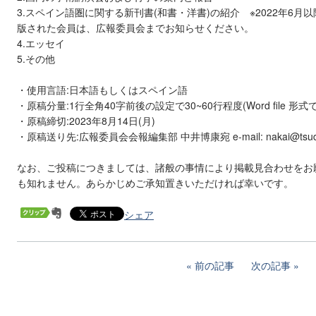
3.スペイン語圏に関する新刊書(和書・洋書)の紹介 ※2022年6月以
版された会員は、広報委員会までお知らせください。
4.エッセイ
5.その他
・使用言語:日本語もしくはスペイン語
・原稿分量:1行全角40字前後の設定で30~60行程度(Word file 形
・原稿締切:2023年8月14日(月)
・原稿送り先:広報委員会会報編集部 中井博康宛 e-mail: nakai@tsu
なお、ご投稿につきましては、諸般の事情により掲載見合わせをお
も知れません。あらかじめご承知置きいただければ幸いです。
シェア
前の記事
次の記事