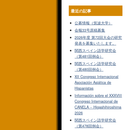
最近の記事
公募情報（筑波大学）
会報33号原稿募集
2026年度 第72回大会の研究
発表を募集いたします。
関西スペイン語学研究会
（第481回例会）
関西スペイン語学研究会
（第480回例会）
XII Congreso Internacional
Asociación Asiática de
Hispanistas
Información sobre el XXXVIII
Congreso Internacional de
CANELA -- Higashihiroshima
2026
関西スペイン語学研究会
（第478回例会）