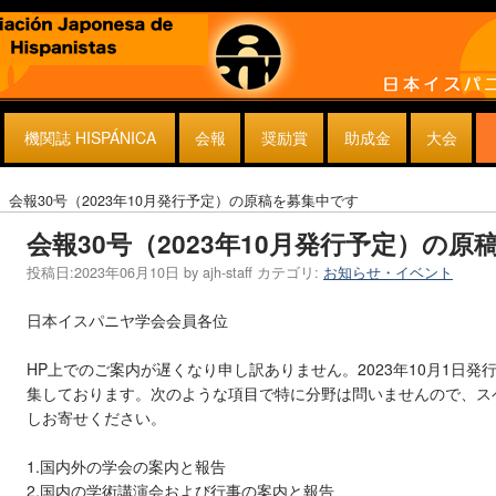
機関誌 HISPÁNICA
会報
奨励賞
助成金
大会
会報30号（2023年10月発行予定）の原稿を募集中です
会報30号（2023年10月発行予定）の
投稿日:
2023年06月10日
by
ajh-staff
カテゴリ:
お知らせ・イベント
日本イスパニヤ学会会員各位
HP上でのご案内が遅くなり申し訳ありません。2023年10月1日発
集しております。次のような項目で特に分野は問いませんので、ス
しお寄せください。
1.国内外の学会の案内と報告
2.国内の学術講演会および行事の案内と報告