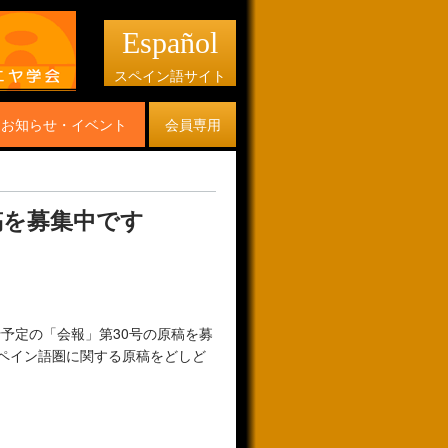
Español
スペイン語サイト
お知らせ・イベント
会員専用
原稿を募集中です
行予定の「会報」第30号の原稿を募
ペイン語圏に関する原稿をどしど