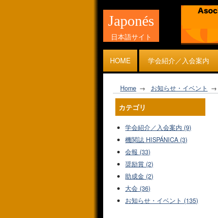
Japonés
日本語サイト
HOME
学会紹介／入会案内
Home
お知らせ・イベント
カテゴリ
学会紹介／入会案内 (9)
機関誌 HISPÁNICA (3)
会報 (33)
奨励賞 (2)
助成金 (2)
大会 (36)
お知らせ・イベント (135)