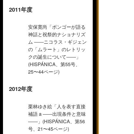
2011年度
安保寛尚「ボンゴーが語る
神話と祝祭的ナショナリズ
ム ――ニコラス・ギジェン
の「ムラート」のレトリッ
クの誕生について――」
(HISPÁNICA、第55号、
25〜44ページ)
2012年度
栗林ゆき絵「人を表す直接
補語 a ――出現条件と意味
――」(HISPÁNICA、第56
号、21〜45ページ)