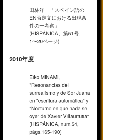
田林洋一「スペイン語の
EN否定文における出現条
件の一考察」
(HISPÁNICA、第51号、
1〜20ページ)
2010年度
Eiko MINAMI,
"Resonancias del
surrealismo y de Sor Juana
en "escritura automática" y
"Nocturno en que nada se
oye" de Xavier Villaurrutia"
(HISPÁNICA, num.54,
págs.165-190)