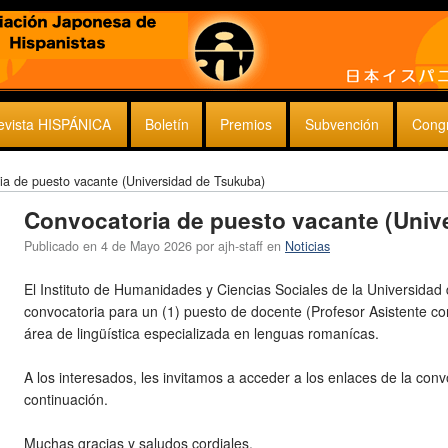
evista HISPÁNICA
Boletín
Premios
Subvención
Cong
ia de puesto vacante (Universidad de Tsukuba)
Convocatoria de puesto vacante (Univ
Publicado en
4 de Mayo 2026
por
ajh-staff
en
Noticias
El Instituto de Humanidades y Ciencias Sociales de la Universida
convocatoria para un (1) puesto de docente (Profesor Asistente c
área de lingüística especializada en lenguas romanícas.
A los interesados, les invitamos a acceder a los enlaces de la conv
continuación.
Muchas gracias y saludos cordiales.