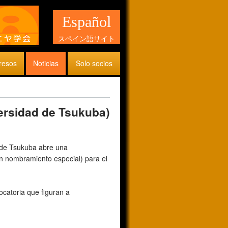
Español
スペイン語サイト
resos
Noticias
Solo socios
ersidad de Tsukuba)
d de Tsukuba abre una
on nombramiento especial) para el
ocatoria que figuran a