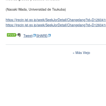
(Naoaki Wada, Universidad de Tsukuba)
https://jrecin.jst.go.jp/seek/SeekJorDetail/Changelang?id=D1260
https://jrecin.jst.go.jp/seek/SeekJorDetail/Changelang?id=D1260
Tweet
SHARE
Más Viejo