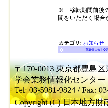
※ 移転期間前後
間をいただく場合
カテゴリ
:
お知らせ
【第19回大会】交
〒170-0013 東京都豊島区東
学会業務情報化センター
Tel: 03-5981-9824 / Fax: 0
Copyright (C) 日本地方財政学会