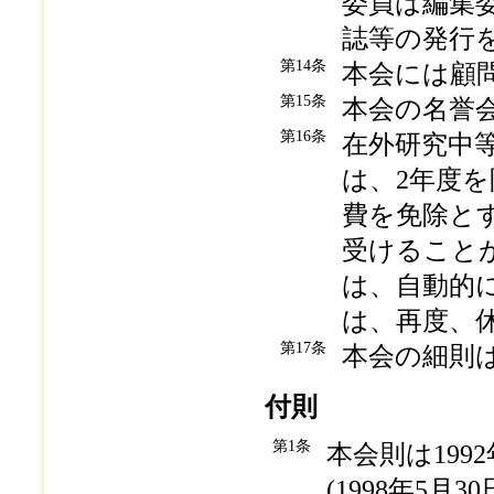
委員は編集
誌等の発行
第14条
本会には顧
第15条
本会の名誉
第16条
在外研究中
は、2年度
費を免除と
受けること
は、自動的
は、再度、
第17条
本会の細則
付則
第1条
本会則は199
(1998年5月3