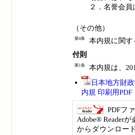
２．名誉会員
（その他）
第4条
本内規に関す
付則
第1条
本内規は、20
日本地方財政
内規 印刷用PDF
PDFファ
Adobe® Re
からダウンロー