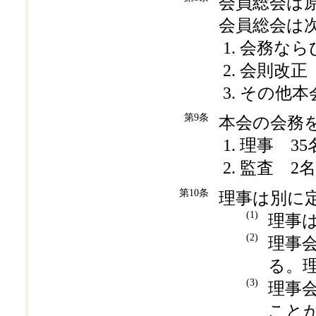
会員総会は
会員総会は
会務なら
会則改正
その他本
第9条
本会の会務
理事 35
監査 2名
第10条
理事は別に
(1)
理事
(2)
理事
る。
(3)
理事
こと