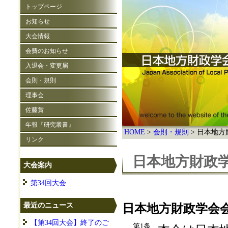
トップページ
お知らせ
大会情報
会費のお知らせ
入退会・変更届
会則・規則
理事会
佐藤賞
年報『研究叢書』
HOME
会則・規則
日本地方
リンク
日本地方財政
大会案内
第34回大会
最近のニュース
日本地方財政学会
【第34回大会】終了のご
第1条