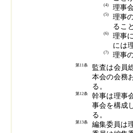
(4)
理事
(5)
理事
るこ
(6)
理事
には
(7)
理事
第11条
監査は会員
本会の会務
る。
第12条
幹事は理事
事会を構成
る。
第13条
編集委員は