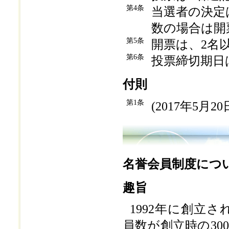
第4条
当選者の決定
数の場合は開
第5条
開票は、2名
第6条
投票締切期日
付則
第1条
(2017年5月2
名誉会員制度につ
趣旨
1992年に創立
員数が創立時の30