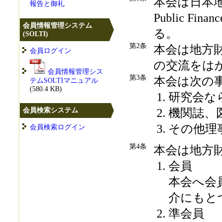
本会は日本地方財政
報告と御礼
Public 
会員情報管理システム
る。
(SOLTI)
第2条
本会は地方
会員ログイン
の交流をは
会員情報管理シス
第3条
本会は次の
テムSOLTIマニュアル
(580.4 KB)
研究会な
会員検索システム
機関誌、
その他理
会員検索ログイン
第4条
本会は地方
会員
本会へ会
介にもと
準会員