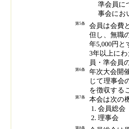
準会員に
事会にお
第5条
会員は会費と
但し、無職の
年5,000円
3年以上に
員・準会員
第6条
年次大会開
じて理事会
を徴収する
第7条
本会は次の
会員総会
理事会
第8条