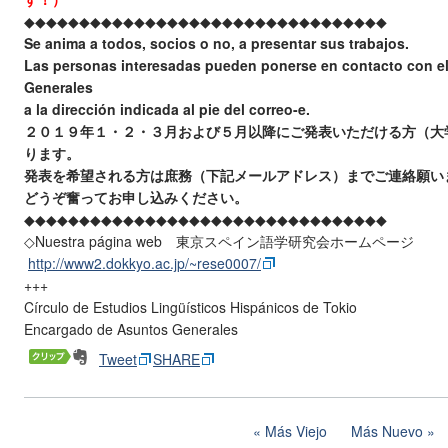
◆◆◆◆◆◆◆◆◆◆◆◆◆◆◆◆◆◆◆◆◆◆◆◆◆◆◆◆◆◆
◆◆◆
Se anima a todos, socios o no, a presentar sus trabajos.
Las personas interesadas pueden ponerse en contacto con e
Generales
a la dirección indicada al pie del correo-e.
２０１９
年１・２・３月および５月以降にご発表いただける方（
大
ります。
発表を希望される方は庶務（下記メールアドレス）
までご連絡願い
どうぞ奮ってお申し込みください。
◆◆◆◆◆◆◆◆◆◆◆◆◆◆◆◆◆◆◆◆◆◆◆◆◆◆◆◆◆◆
◆◆◆
◇Nuestra página web 東京スペイン語学研究会ホームページ
http://www2.dokkyo.ac.jp/~
rese0007/
+++
Círculo de Estudios Lingüísticos Hispánicos de Tokio
Encargado de Asuntos Generales
Tweet
SHARE
Más Viejo
Más Nuevo