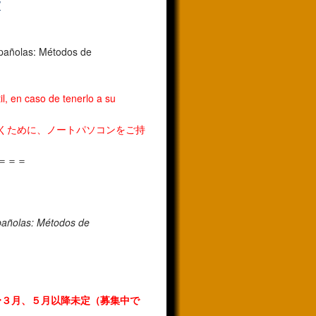
/
españolas: Métodos de
il, en caso de tenerlo a su
くために、
ノートパソコンをご持
＝＝＝
spañolas: Métodos de
res!!! １〜３月、５月以降未定（募集中で