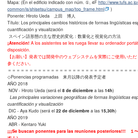
Mapa:
(En el edificio indicado con núm. ①, 4F
http://www.tufs.ac.jp
common/is/shisetsu/campus_map/
top_frame.html
)
Ponente:
Hiroto Ueda 上田 博人
Título:
Los principales cambios históricos de formas lingüísticas 
cuantificación y visualización
スペイン語形態の主な歴史的変化：数量化と視覚化の方法
¡Atención!
A los asistentes se les ruega llevar su ordenador portát
disposición.
【お願い】
発表では開発中のウェブシステムを実際にご使用いただ
参ください。
＝＝＝＝＝＝＝＝＝＝＝＝＝＝＝＝＝＝＝＝＝＝＝＝＝＝＝＝＝＝
◇Ponencias programadas 来月以降の発表予定者
AÑO 2018
NOV - Hiroto Ueda (será el
8 de diciembre
a las
14h
)
Las principales variaciones geográficas de formas lingüísticas e
cuantificación y visualización
 DIC
- Aya Kudo (será el
22 de diciembre
a las
15,30h
)
AÑO 2019
ABR - Kentaro Yuki
¡¡¡Se buscan ponentes para las reuniones posterio
す！）