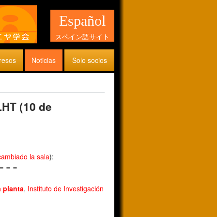
Español
スペイン語サイト
resos
Noticias
Solo socios
LHT (10 de
cambiado la sala
):
＝＝＝
a planta
,
Instituto de Investigación