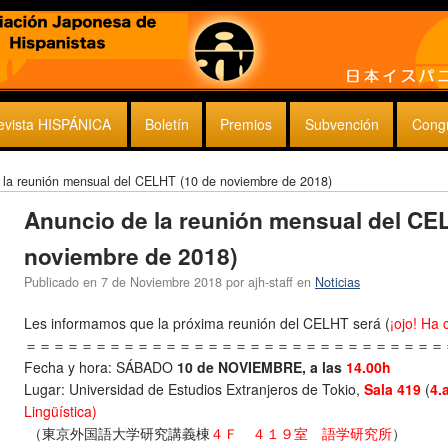
evista HISPÁNICA
Boletín
Premios
Subvención
Cong
 la reunión mensual del CELHT (10 de noviembre de 2018)
Anuncio de la reunión mensual del CE
noviembre de 2018)
Publicado en
7 de Noviembre 2018
por
ajh-staff
en
Noticias
Les informamos que la próxima reunión del CELHT será (
¡ojo! Ha 
＝＝＝＝＝＝＝＝＝＝＝＝＝＝＝＝＝＝＝＝＝＝＝＝＝＝＝＝＝＝
Fecha y hora:
SÁBADO
10 de NOVIEMBRE, a las
14.00h
Lugar:
Universidad de Estudios Extranjeros de Tokio,
Sala 419
(
4.
Lingüística)
（東京外国語大学研究講義棟
４Ｆ ４１９室 語学研究所
）