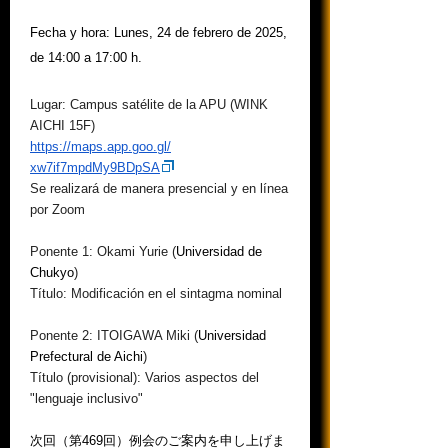
Fecha y hora: Lunes, 24 de febrero de 2025,
de 14:00 a 17:00 h.
Lugar: Campus satélite de la APU (WINK
AICHI 15F)
https://maps.app.goo.gl/
xw7if7mpdMy9BDpSA
Se realizará de manera presencial y en línea
por Zoom
Ponente 1: Okami Yurie (
Universidad de
Chukyo
)
Título: Modificación en el sintagma nominal
Ponente 2: ITOIGAWA Miki (
Universidad
Prefectural de Aichi
)
Título (provisional): Varios aspectos del
"lenguaje inclusivo"
次回（第469回）例会のご案内を申し上げま