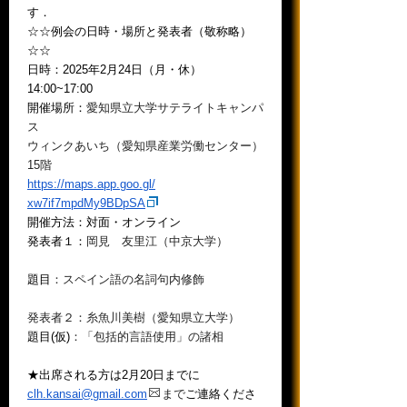
す．
☆☆例会の日時・場所と発表者（敬称略）
☆☆
日時：2025年2月24日（月・休）
14:00~17:00
開催場所：
愛知県立大学サテライトキャンパ
ス
ウィンクあいち（愛知県産業労働センター）
15階
https://maps.app.goo.gl/
xw7if7mpdMy9BDpSA
開催方法：
対面・オンライン
発表者１：
岡見 友里江（中京大学）
題目
：スペイン語の名詞句内修飾
発表者２：糸魚川美樹（愛知県立大学）
題目(
仮)
：「包括的言語使用」の諸相
★出席される方は2月20日までに
clh.kansai@
gmail.com
まで
ご連絡くださ