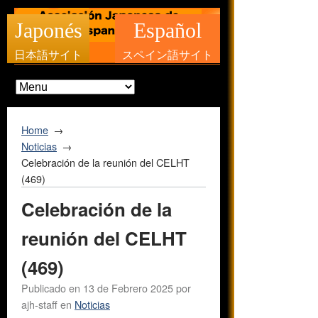
Japonés
Español
日本語サイト
スペイン語サイト
Home
Noticias
Celebración de la reunión del CELHT
(469)
Celebración de la
reunión del CELHT
(469)
Publicado en
13 de Febrero 2025
por
ajh-staff
en
Noticias