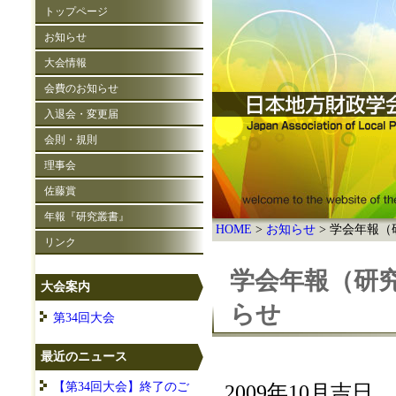
トップページ
お知らせ
大会情報
会費のお知らせ
入退会・変更届
会則・規則
理事会
佐藤賞
年報『研究叢書』
HOME
お知らせ
学会年報（
リンク
学会年報（研
大会案内
らせ
第34回大会
最近のニュース
【第34回大会】終了のご
2009年10月吉日