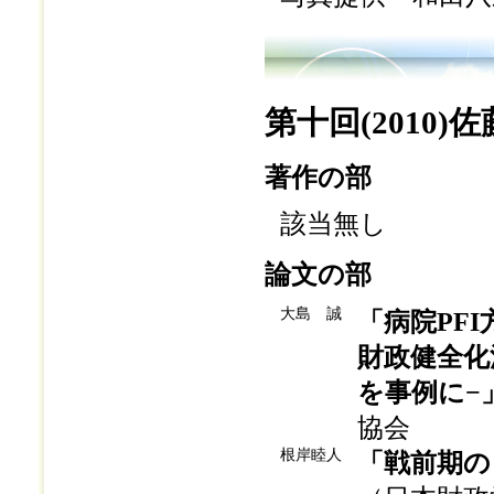
第十回(2010)
著作の部
該当無し
論文の部
大島 誠
「病院PF
財政健全化
を事例に−
協会
根岸睦人
「戦前期の