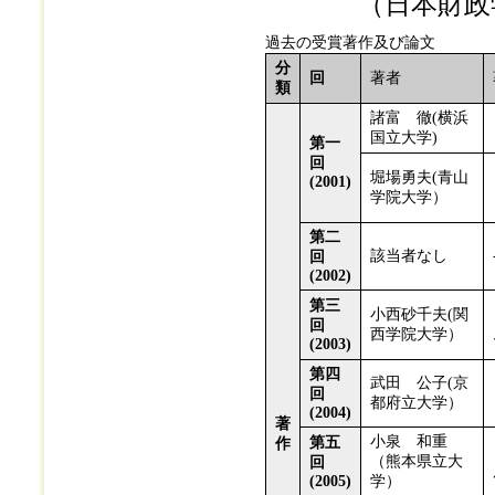
（日本財政学
過去の受賞著作及び論文
分
回
著者
類
諸富 徹(横浜
国立大学)
第一
回
堀場勇夫(青山
(2001)
学院大学）
第二
該当者なし
回
(2002)
第三
小西砂千夫(関
回
西学院大学）
(2003)
第四
武田 公子(京
回
都府立大学）
(2004)
著
小泉 和重
第五
作
（熊本県立大
回
(2005)
学）