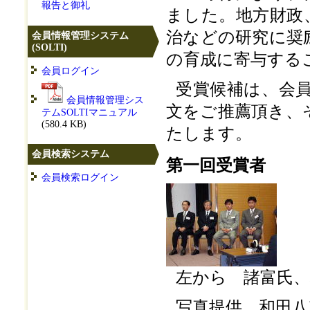
報告と御礼
ました。地方財政
治などの研究に奨
会員情報管理システム
(SOLTI)
の育成に寄与する
会員ログイン
受賞候補は、会
会員情報管理シス
文をご推薦頂き、
テムSOLTIマニュアル
(580.4 KB)
たします。
会員検索システム
第一回受賞者
会員検索ログイン
左から 諸富氏、
写真提供 和田八