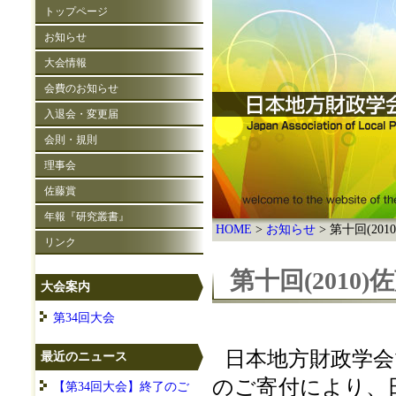
トップページ
お知らせ
大会情報
会費のお知らせ
入退会・変更届
会則・規則
理事会
佐藤賞
年報『研究叢書』
HOME
お知らせ
第十回(201
リンク
第十回(2010
大会案内
第34回大会
日本地方財政学会
最近のニュース
のご寄付により、
【第34回大会】終了のご