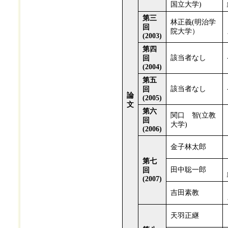
国立大学)
第三
林正義(明治学
回
院大学）
(2003)
第四
該当者なし
回
(2004)
第五
該当者なし
回
論
(2005)
文
第六
関口 智(立教
回
大学)
(2006)
金子林太郎
第七
田中聡一郎
回
(2007)
吉田素教
天羽正継