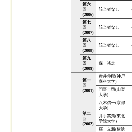
第六
該当者なし
回
(2006)
第七
該当者なし
回
(2007)
第八
該当者なし
回
(2008)
第九
森 裕之
回
(2009)
赤井伸郎(神戸
第一
商科大学)
回
門野圭司(山梨
(2001)
大学)
八木信一(京都
大学)
第二
井手英策(東北
回
学院大学）
(2002)
羅 立新(横浜