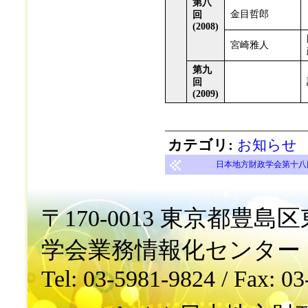
第八
金目哲郎
回
(2008)
宮崎雅人
第九
回
(2009)
カテゴリ
:
お知らせ
日本地方財政学会第十八回
〒170-0013 東京都豊島区東
学会業務情報化センター
Tel: 03-5981-9824 / Fax: 0