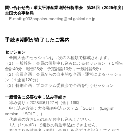
問い合わせ先：環太平洋産業連関分析学会 第36回（2025年度）
全国大会事務局
E-mail: g033papaios-meeting@ml.gakkai.ne.jp
手続き期間が終了したご案内
セッション
全国大会のセッションは，次の３種類で構成されます。
（1）一般報告：会員の個別申し込みによるセッション （１報告
合計40分，報告25分，予定討論10分，一般討論5分）
（2）会員企画：会員からの自主的な企画・運営によるセッショ
ン（１企画120分）
（3）特別企画：プログラム委員会で企画を行うセッション
一般報告に必要な申し込み手続き
締め切り：2025年6月27日（金）16時
申し込み方法：大会発表申込システム「SOLTI」 (English
version: 「SOLTI」)
代表者の方お1人のみがお申し込みください。
1人（1つのID）で複数の報告申込はできません。
希望される討論者（原則：会員）を必ず２名記入してくださ