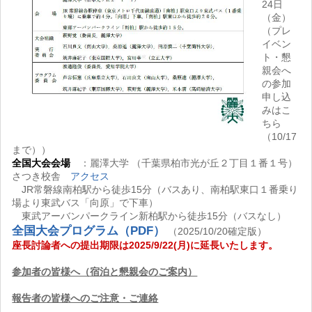
24日
（金）
（プレ
イベン
ト・懇
親会へ
の参加
申し込
みはこ
ちら
（10/17
まで））
全国大会会場
：麗澤大学 （千葉県柏市光が丘２丁目１番１号）
さつき校舎
アクセス
JR常磐線南柏駅から徒歩15分（バスあり、南柏駅東口１番乗り
場より東武バス「向原」で下車）
東武アーバンパークライン新柏駅から徒歩15分（バスなし）
全国大会プログラム（PDF）
（2025/10/20確定版）
座長討論者への提出期限は2025/9/22(月)に延長いたします。
参加者の皆様へ（宿泊と懇親会のご案内）
報告者の皆様へのご注意・ご連絡