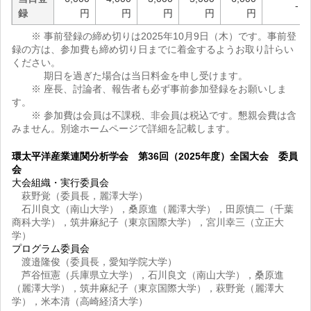
-
録
円
円
円
円
円
※ 事前登録の締め切りは2025年10月9日（木）です。事前登
録の方は、参加費も締め切り日までに着金するようお取り計らい
ください。
期日を過ぎた場合は当日料金を申し受けます。
※ 座長、討論者、報告者も必ず事前参加登録をお願いしま
す。
※ 参加費は会員は不課税、非会員は税込です。懇親会費は含
みません。別途ホームページで詳細を記載します。
環太平洋産業連関分析学会 第36回（2025年度）全国大会 委員
会
大会組織・実行委員会
萩野覚（委員長，麗澤大学）
石川良文（南山大学），桑原進（麗澤大学），田原慎二（千葉
商科大学），筑井麻紀子（東京国際大学），宮川幸三（立正大
学）
プログラム委員会
渡邉隆俊（委員長，愛知学院大学）
芦谷恒憲（兵庫県立大学），石川良文（南山大学），桑原進
（麗澤大学），筑井麻紀子（東京国際大学），萩野覚（麗澤大
学），米本清（高崎経済大学）