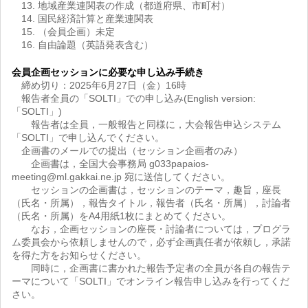
13. 地域産業連関表の作成（都道府県、市町村）
14. 国民経済計算と産業連関表
15. （会員企画）未定
16. 自由論題（英語発表含む）
会員企画セッションに必要な申し込み手続き
締め切り：2025年6月27日（金）16時
報告者全員の「SOLTI」での申し込み(English version:
「SOLTI」)
報告者は全員，一般報告と同様に，大会報告申込システム
「SOLTI」で申し込んでください。
企画書のメールでの提出（セッション企画者のみ）
企画書は，全国大会事務局 g033papaios-
meeting@ml.gakkai.ne.jp 宛に送信してください。
セッションの企画書は，セッションのテーマ，趣旨，座長
（氏名・所属），報告タイトル，報告者（氏名・所属），討論者
（氏名・所属）をA4用紙1枚にまとめてください。
なお，企画セッションの座長・討論者については，プログラ
ム委員会から依頼しませんので，必ず企画責任者が依頼し，承諾
を得た方をお知らせください。
同時に，企画書に書かれた報告予定者の全員が各自の報告テ
ーマについて「SOLTI」でオンライン報告申し込みを行ってくだ
さい。