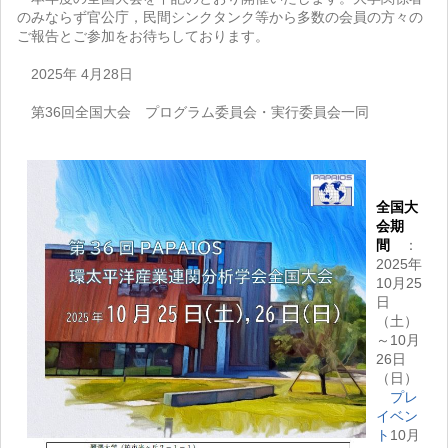
のみならず官公庁，民間シンクタンク等から多数の会員の方々の
ご報告とご参加をお待ちしております。
2025年 4月28日
第36回全国大会 プログラム委員会・実行委員会一同
全国大
会期
間
：
2025年
10月25
日
（土）
～10月
26日
（日）
プレ
イベン
ト
10月