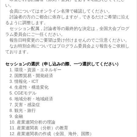
い。
会員についてはオンライン名簿で確認してください。
討論者の方のご都合に依存しますが，できるだけご希望に沿え
るように調整します。
セッション配属，討論者等の最終的な決定は，全国大会プログ
ラム委員会にご一任ください。
報告日時変更のご要望は受け付けませんのでご注意ください。
なお特別企画についてはプログラム委員会より報告をご依頼し
ております。
セッションの選択（申し込みの際、一つ選択してください）
1. 環境・資源・エネルギー
2. 国際貿易・開発経済
3. 情報化・ICT
4. 生産性・構造変化
5. CGEモデル
6. 地域分析・地域経済
7. 災害・感染症
8. 観光・旅行
9. 金融
10. 産業連関分析の理論
11. 産業連関表（分析）の教育
12. 産業連関表の作成（全国、海外、国際）