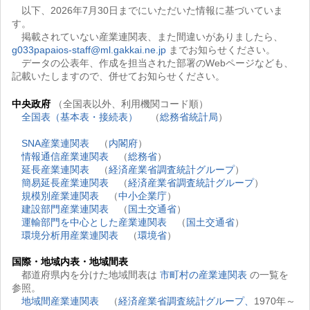
以下、2026年7月30日までにいただいた情報に基づいていま
す。
掲載されていない産業連関表、また間違いがありましたら、
g033papaios-staff@ml.gakkai.ne.jp
までお知らせください。
データの公表年、作成を担当された部署のWebページなども、
記載いたしますので、併せてお知らせください。
中央政府
（全国表以外、利用機関コード順）
全国表（基本表・接続表）
（
総務省統計局
）
SNA産業連関表
（
内閣府
）
情報通信産業連関表
（
総務省
）
延長産業連関表
（
経済産業省調査統計グループ
）
簡易延長産業連関表
（
経済産業省調査統計グループ
）
規模別産業連関表
（
中小企業庁
）
建設部門産業連関表
（
国土交通省
）
運輸部門を中心とした産業連関表
（
国土交通省
）
環境分析用産業連関表
（
環境省
）
国際・地域内表・地域間表
都道府県内を分けた地域間表は
市町村の産業連関表
の一覧を
参照。
地域間産業連関表
（
経済産業省調査統計グループ、
1970年～