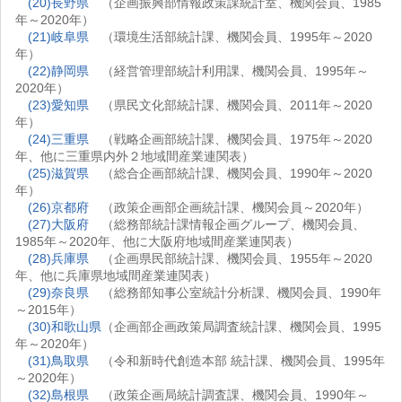
(20)長野県
（企画振興部情報政策課統計室、機関会員、1985
年～2020年）
(21)岐阜県
（環境生活部統計課、機関会員、1995年～2020
年）
(22)静岡県
（経営管理部統計利用課、機関会員、1995年～
2020年）
(23)愛知県
（県民文化部統計課、機関会員、2011年～2020
年）
(24)三重県
（戦略企画部統計課、機関会員、1975年～2020
年、他に三重県内外２地域間産業連関表）
(25)滋賀県
（総合企画部統計課、機関会員、1990年～2020
年）
(26)京都府
（政策企画部企画統計課、機関会員～2020年）
(27)大阪府
（総務部統計課情報企画グループ、機関会員、
1985年～2020年、他に大阪府地域間産業連関表）
(28)兵庫県
（企画県民部統計課、機関会員、1955年～2020
年、他に兵庫県地域間産業連関表）
(29)奈良県
（総務部知事公室統計分析課、機関会員、1990年
～2015年）
(30)和歌山県
（企画部企画政策局調査統計課、機関会員、1995
年～2020年）
(31)鳥取県
（令和新時代創造本部 統計課、機関会員、1995年
～2020年）
(32)島根県
（政策企画局統計調査課、機関会員、1990年～