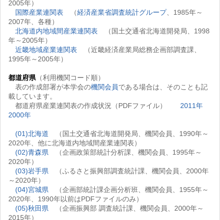
2005年）
国際産業連関表
（
経済産業省調査統計グループ
、1985年～
2007年、各種）
北海道内地域間産業連関表
（国土交通省北海道開発局、1998
年～2005年）
近畿地域産業連関表
（近畿経済産業局総務企画部調査課、
1995年～2005年）
都道府県
（利用機関コード順）
表の作成部署が本学会の
機関会員
である場合は、そのことも記
載しています。
都道府県産業連関表の作成状況（PDFファイル）
2011年
2000年
(01)北海道
（国土交通省北海道開発局、機関会員、1990年～
2020年、他に北海道内地域間産業連関表）
(02)青森県
（企画政策部統計分析課、機関会員、1995年～
2020年）
(03)岩手県
（ふるさと振興部調査統計課、機関会員、2000年
～2020年）
(04)宮城県
（企画部統計課企画分析班、機関会員、1955年～
2020年、1990年以前はPDFファイルのみ）
(05)秋田県
（企画振興部 調査統計課、機関会員、2000年～
2015年）