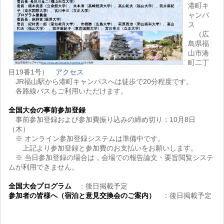
港町キ
ャンパ
ス
（広
島県福
山市港
町二丁
目19番1号）
アクセス
JR福山駅から港町キャンパスへは徒歩で20分程度です。
各路線バスもご利用いただけます。
全国大会の事前参加登録
事前参加登録および参加費振り込みの締め切り：10月8日
（木）
※ オンライン参加登録システムは準備中です。
上記より参加登録と参加費のお支払いをお願いします。
※ 当日参加登録の場合は，会場での報告論文・要旨閲覧システ
ムが利用できません。
全国大会プログラム
：後日掲載予定
参加者の皆様へ（宿泊と意見交換会のご案内）
：後日掲載予定