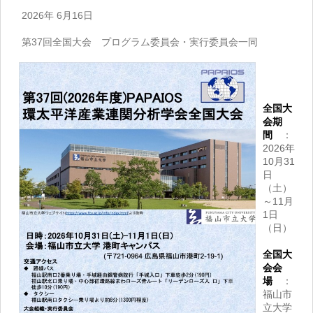
2026年 6月16日
第37回全国大会 プログラム委員会・実行委員会一同
全国大
会期
間
：
2026年
10月31
日
（土）
～11月
1日
（日）
全国大
会会
場
：
福山市
立大学