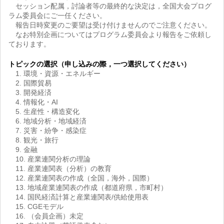
セッション配属，討論者等の最終的な決定は，全国大会プログ
ラム委員会にご一任ください。
報告日時変更のご要望は受け付けませんのでご注意ください。
なお特別企画についてはプログラム委員会より報告をご依頼し
ております。
トピックの選択（申し込みの際，一つ選択してください）
1. 環境・資源・エネルギー
2. 国際貿易
3. 開発経済
4. 情報化・AI
5. 生産性・構造変化
6. 地域分析・地域経済
7. 災害・紛争・感染症
8. 観光・旅行
9. 金融
10. 産業連関分析の理論
11. 産業連関表（分析）の教育
12. 産業連関表の作成（全国，海外，国際）
13. 地域産業連関表の作成（都道府県，市町村）
14. 国民経済計算と産業連関表/供給使用表
15. CGEモデル
16. （会員企画）未定