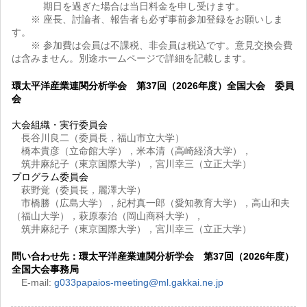
期日を過ぎた場合は当日料金を申し受けます。
※ 座長、討論者、報告者も必ず事前参加登録をお願いしま
す。
※ 参加費は会員は不課税、非会員は税込です。意見交換会費
は含みません。別途ホームページで詳細を記載します。
環太平洋産業連関分析学会 第37回（2026年度）全国大会 委員
会
大会組織・実行委員会
長谷川良二（委員長，福山市立大学）
橋本貴彦（立命館大学），米本清（高崎経済大学），
筑井麻紀子（東京国際大学），宮川幸三（立正大学）
プログラム委員会
萩野覚（委員長，麗澤大学）
市橋勝（広島大学），紀村真一郎（愛知教育大学），高山和夫
（福山大学），萩原泰治（岡山商科大学），
筑井麻紀子（東京国際大学），宮川幸三（立正大学）
問い合わせ先：環太平洋産業連関分析学会 第37回（2026年度）
全国大会事務局
E-mail:
g033papaios-meeting@ml.gakkai.ne.jp