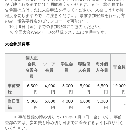
が反映されるまでには１週間程度かかります。また，非会員で報
告希望の方は，先に入会申込を行ってください。入会には１か月
程度を要しますので，ご注意ください。 事前参加登録を行った方
のみ，報告要旨集のダウンロードが可能です。
10月 9日（金）までの参加登録にご協力ください。
※ 全国大会Webページの登録システムは準備中です。
大会参加費等
個人正
会員
シニア
学生会
職務個
海外個
非会員
名誉会
会員
員
人会員
人会員
員
事前登
6,500
4,000
3,000
5,000
6,500
19,000
録
円
円
円
円
円
円
当日登
9,000
5,000
4,000
6,000
9,000
-
録
円
円
円
円
円
※ 事前登録の締め切りは2026年10月 9日（金）です。事前
登録の方は、参加費も締め切り日までに着金するようお取り計ら
いください。