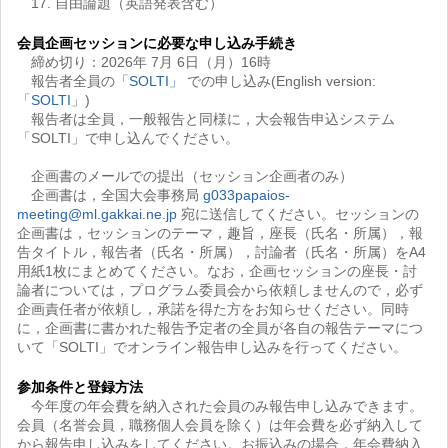
17. 自由論題（英語発表含む）
会員企画セッションに必要な申し込み手続き
締め切り：2026年 7月 6日（月）16時
報告者全員の
「SOLTI」
での申し込み(English version:
「
SOLTI
」)
報告者は全員，一般報告と同様に，大会報告申込システム
「SOLTI」で申し込んでください。
企画書のメールでの提出（セッション企画者のみ）
企画書は，全国大会事務局
g033papaios-
meeting@ml.gakkai.ne.jp
宛に送信してください。セッションの
企画書は，セッションのテーマ，趣旨，座長（氏名・所属），報
告タイトル，報告者（氏名・所属），討論者（氏名・所属）をA4
用紙1枚にまとめてください。なお，企画セッションの座長・討
論者については，プログラム委員会から依頼しませんので，必ず
企画責任者が依頼し，承諾を得た方をお知らせください。同時
に，企画書に書かれた報告予定者の全員が各自の報告テーマにつ
いて「SOLTI」でオンライン報告申し込みを行ってください。
参加条件と登録方法
今年度の年会費を納入された会員のみ報告申し込みできます。
会員（名誉会員，職務個人会員を除く）は年会費を必ず納入して
から報告申し込みをしてください。お振込みの場合，年会費納入