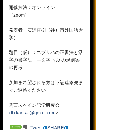
開催方法：オンライン
（zoom）
発表者：安達直樹（神戸市外国語大
学）
題目（仮）：ネブリハの正書法と活
字の書字法 ―文字
ｖ
/
u
の規則案
の再考
参加を希望される方は下記連絡先ま
でご連絡ください．
関西スペイン語学研究会
clh.kansai@gmail.com
Tweet
SHARE