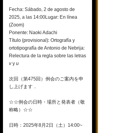
Fecha: Sábado, 2 de agosto de
2025, a las 14:00
Lugar: En línea
(Zoom)
Ponente: Naoki Adachi
Título (provisional): Ortografía y
ortotipografía de Antonio de Nebrija:
Relectura de la regla sobre las letras
v
y
u
次回（第475回）例会のご案内を申
し上げます．
☆☆例会の日時・場所と発表者（敬
称略）☆☆
日時：2025年8月2日（土）14:00~