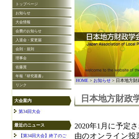
トップページ
お知らせ
大会情報
会費のお知らせ
入退会・変更届
会則・規則
理事会
佐藤賞
年報『研究叢書』
HOME
お知らせ
日本地方財
リンク
日本地方財政
大会案内
第34回大会
2020年1月に予
最近のニュース
由のオンライン投
【第34回大会】終了のご