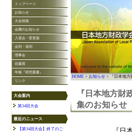
トップページ
お知らせ
大会情報
会費のお知らせ
入退会・変更届
会則・規則
理事会
佐藤賞
年報『研究叢書』
HOME
お知らせ
『日本地方財
リンク
『日本地方財政
大会案内
集のお知らせ
第34回大会
最近のニュース
【第34回大会】終了のご
『日