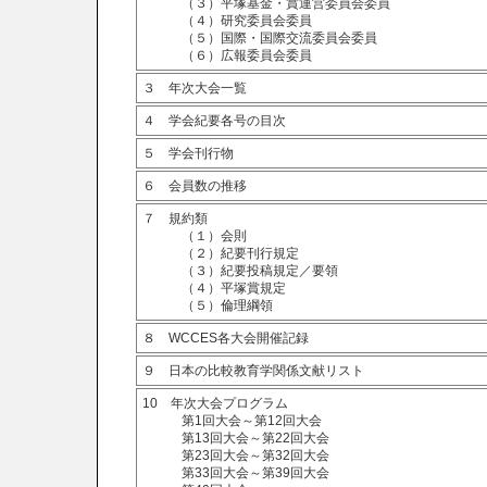
（３）平塚基金・賞運営委員会委員
（４）研究委員会委員
（５）国際・国際交流委員会委員
（６）広報委員会委員
３ 年次大会一覧
４ 学会紀要各号の目次
５ 学会刊行物
６ 会員数の推移
７ 規約類
（１）会則
（２）紀要刊行規定
（３）紀要投稿規定／要領
（４）平塚賞規定
（５）倫理綱領
８ WCCES各大会開催記録
９ 日本の比較教育学関係文献リスト
10 年次大会プログラム
第1回大会～第12回大会
第13回大会～第22回大会
第23回大会～第32回大会
第33回大会～第39回大会