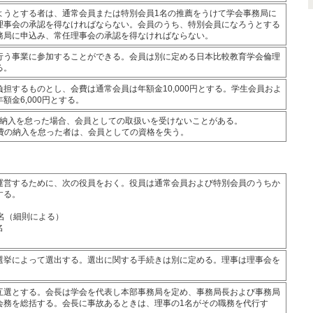
ようとする者は、通常会員または特別会員1名の推薦をうけて学会事務局に
理事会の承認を得なければならない。会員のうち、特別会員になろうとする
務局に申込み、常任理事会の承認を得なければならない。
行う事業に参加することができる。会員は別に定める日本比較教育学会倫理
る。
担するものとし、会費は通常会員は年額金10,000円とする。学生会員およ
額金6,000円とする。
会費納入を怠った場合、会員としての取扱いを受けないことがある。
上会費の納入を怠った者は、会員としての資格を失う。
運営するために、次の役員をおく。役員は通常会員および特別会員のうちか
する。
名（細則による）
名
選挙によって選出する。選出に関する手続きは別に定める。理事は理事会を
互選とする。会長は学会を代表し本部事務局を定め、事務局長および事務局
会務を総括する。会長に事故あるときは、理事の1名がその職務を代行す