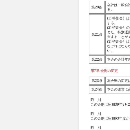
会計は一般会
第20条
る。
(1) 特別会
する。
(2) 特別会
また、特別運
第21条
当することが
(3) 特別会
なければなら
い。
第22条
本会の会計年度
第7章 会則の変更
第23条
本会則の変更
第24条
本会の運営に
附 則
この会則は昭和39年8月
附 則
この会則は昭和63年度
附 則