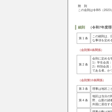
附 則
この会則は令和5（202
細則
（令和7年度理
この細則は、
第 1 条
な事項を定め
（会則第4条関係）
会則に定める
1）学生会員
第 2 条
2）特別会員
である者。か
（会則第10条関係）
第 3 条
理事は地区ご
地区は当分の
第 4 条
野、山梨の諸
外国に居住す
理事の数は地