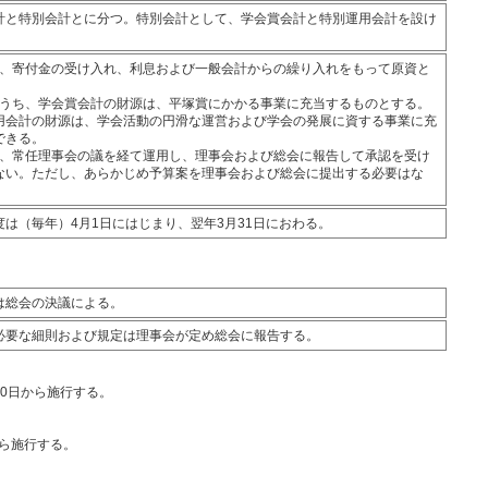
計と特別会計とに分つ。特別会計として、学会賞会計と特別運用会計を設け
計は、寄付金の受け入れ、利息および一般会計からの繰り入れをもって原資と
計のうち、学会賞会計の財源は、平塚賞にかかる事業に充当するものとする。
用会計の財源は、学会活動の円滑な運営および学会の発展に資する事業に充
できる。
計は、常任理事会の議を経て運用し、理事会および総会に報告して承認を受け
ない。ただし、あらかじめ予算案を理事会および総会に提出する必要はな
は（毎年）4月1日にはじまり、翌年3月31日におわる。
は総会の決議による。
必要な細則および規定は理事会が定め総会に報告する。
20日から施行する。
から施行する。