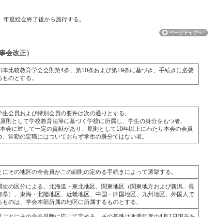
3）年度総会終了後から施行する。
事会改正）
日本比較教育学会会則第4条、第10条および第19条に基づき、手続きに必要
るものとする。
学生会員および特別会員の要件は次の通りとする。
：原則として学校教育法等に基づく学校に所属し、学生の身分をもつ者。
：本会に対して一定の貢献があり、原則として10年以上にわたり本会の会員
つ、常勤の定職にはついておらず学生の身分ではない者。
とにその地区の全会員がこの細則の定める手続きによって選挙する。
間次の区分による。北海道・東北地区、関東地区（関東地方および新潟、長
都県）、東海・北陸地区、近畿地区、中国・四国地区、九州地区。外国人で
るものは、学会本部所属の地区に所属するものとする。
区ごとにその全会員数に応じて定める。その基準は改選年度の4月1日現在を