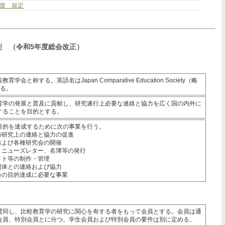
賞 規定
則
（令和5年度総会改正）
学会と称する。英語名はJapan Comparative Education Society（略
する。
育学の発展と普及に貢献し、研究遂行上必要な連絡と協力を広く国の内外に
することを目的とする。
目的を達成するために次の事業を行う。
の研究上の連絡と協力の促進
および各種研究会の開催
、ニューズレター、名簿等の発行
イト等の制作・管理
団体との連絡および協力
会の目的達成に必要な事業
賛同し、比較教育学の研究に関心を有する者をもって会員とする。会員は通
会員、特別会員とに分つ。学生会員および特別会員の要件は別に定める。