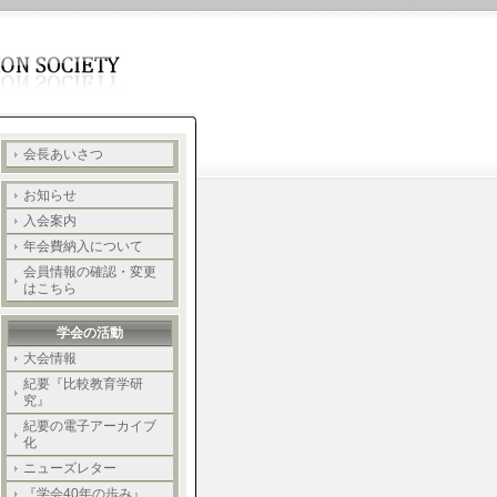
会長あいさつ
お知らせ
入会案内
年会費納入について
会員情報の確認・変更
はこちら
学会の活動
大会情報
紀要『比較教育学研
究』
紀要の電子アーカイブ
化
ニューズレター
『学会40年の歩み』