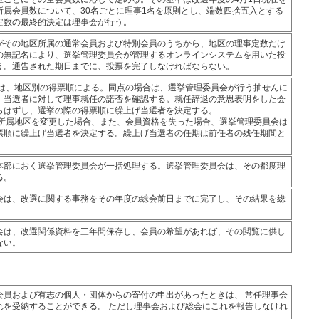
所属会員数について、30名ごとに理事1名を原則とし、端数四捨五入とする
定数の最終的決定は理事会が行う。
がその地区所属の通常会員および特別会員のうちから、地区の理事定数だけ
の無記名により、選挙管理委員会が管理するオンラインシステムを用いた投
う。通告された期日までに、投票を完了しなければならない。
決定は、地区別の得票順による。同点の場合は、選挙管理委員会が行う抽せんに
。当選者に対して理事就任の諾否を確認する。就任辞退の意思表明をした会
らはずし、選挙の際の得票順に繰上げ当選者を決定する。
その所属地区を変更した場合、また、会員資格を失った場合、選挙管理委員会は
票順に繰上げ当選者を決定する。繰上げ当選者の任期は前任者の残任期間と
本部におく選挙管理委員会が一括処理する。選挙管理委員会は、その都度理
る。
会は、改選に関する事務をその年度の総会前日までに完了し、その結果を総
。
会は、改選関係資料を三年間保存し、会員の希望があれば、その閲覧に供し
ない。
会員および有志の個人・団体からの寄付の申出があったときは、 常任理事会
れを受納することができる。 ただし理事会および総会にこれを報告しなけれ