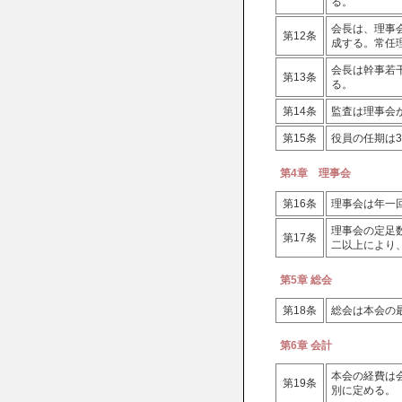
る。
会長は、理事
第12条
成する。常任
会長は幹事若
第13条
る。
第14条
監査は理事会
第15条
役員の任期は
第4章 理事会
第16条
理事会は年一
理事会の定足
第17条
二以上により
第5章 総会
第18条
総会は本会の
第6章 会計
本会の経費は
第19条
別に定める。