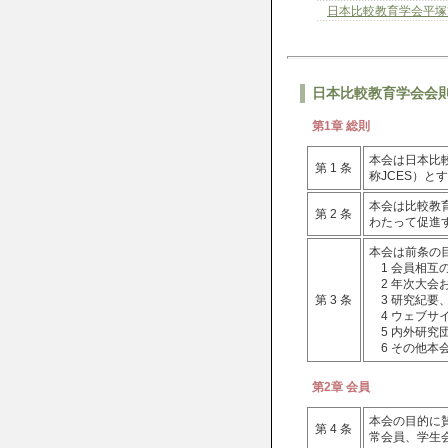
日本比較教育学会平塚
日本比較教育学会会
第1章 総則
本会は日本比較教育
第 1 条
称JCES）と
本会は比較教
第 2 条
わたって促進
本会は前条の
1 会員相互
2 年次大会
第 3 条
3 研究紀要
4 ウェブサ
5 内外研究
6 その他本
第2章 会員
本会の目的に
第 4 条
常会員、学生