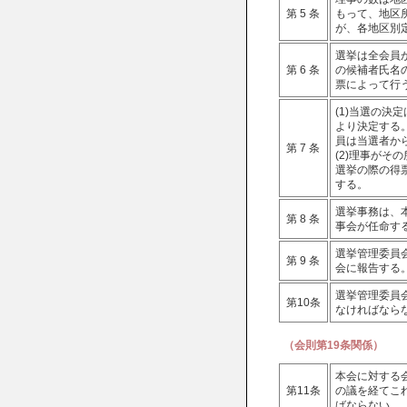
第 5 条
もって、地区
が、各地区別
選挙は全会員
第 6 条
の候補者氏名
票によって行
(1)当選の
より決定する
員は当選者か
第 7 条
(2)理事が
選挙の際の得
する。
選挙事務は、
第 8 条
事会が任命す
選挙管理委員
第 9 条
会に報告する
選挙管理委員
第10条
なければなら
（会則第19条関係）
本会に対する
第11条
の議を経てこ
ばならない。