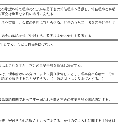
会の承認を得て理事のなかから若干名の常任理事を委嘱し、常任理事会を構
理事会は重要な会務の遂行にあたる。
干名を委嘱し、会務の処理に当たらせる。幹事のうち若干名を常任幹事とす
が総会の承認を得て委嘱する。監査は本会の会計を監査する。
3年とする。ただし再任を妨げない。
回以上これを開き、本会の重要事項を審議し決定する。
数は、理事総数の四分の三以上（委任状含む）とし、理事会出席者の三分の
、議案を議決することができる。（小数点以下は切り上げとする。）
最高決議機関であって年一回これを開き本会の重要事項を審議決定する。
会費、寄付その他の収入をもってあてる。寄付の受け入れに関する手続きは