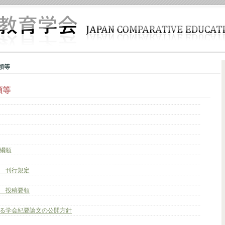
領等
領等
綱領
 刊行規定
 投稿要領
る学会紀要論文の公開方針