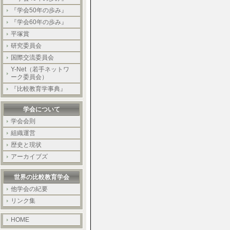
『学会50年の歩み』
『学会60年の歩み』
平塚賞
研究委員会
国際交流委員会
Y-Net（若手ネットワ
ーク委員会）
『比較教育学事典』
学会について
学会会則
組織運営
歴史と現状
アーカイブズ
世界の比較教育学会
他学会の紀要
リンク集
HOME