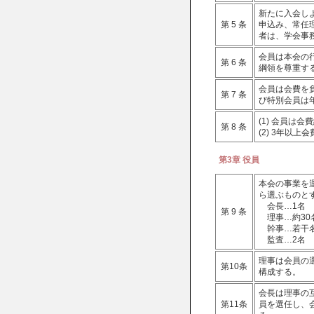
新たに入会し
第 5 条
申込み、常任
者は、学会事
会員は本会の
第 6 条
綱領を尊重す
会員は会費を負
第 7 条
び特別会員は年
(1) 会員は
第 8 条
(2) 3年以
第3章 役員
本会の事業を
ら選ぶものと
会長…1名
第 9 条
理事…約30
幹事…若干
監査…2名
理事は会員の
第10条
構成する。
会長は理事の
第11条
員を選任し、